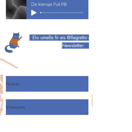
De klenge Pull PB
Elo umelle fir eis @llegretto -
Newsletter:
Numm
Virnumm
E-Mail-Adress