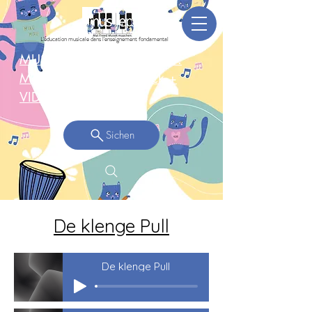
L'éducation musicale dans l'enseignement fondamental
MUSEPGruppen-Concert: 3.
Mee 2025 Réckbléck +
VIDEO >
Sichen
De klenge Pull
De klenge Pull