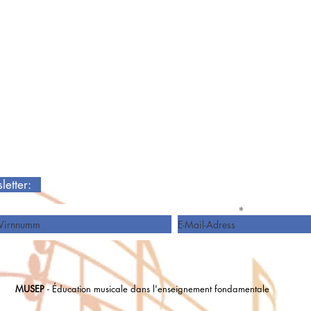
sletter:
Virnumm
E-Mail-Adress
MUSEP
- Éducation musicale dans l'enseignement fondamentale