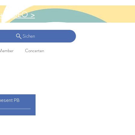
+ VIDEO >
Sichen
Member
Concerten
uesent PB