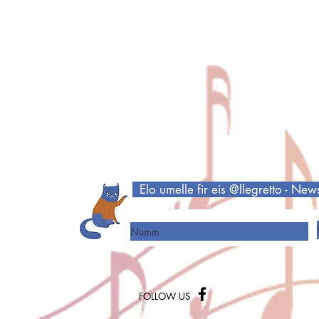
Elo umelle fir eis @llegretto - New
Numm
FOLLOW US