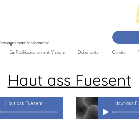
en-Concert: 3. Mee 2025 Réckbléck 
 l'enseignement fondamental
Eis Publikatiounen mat Material
Dokumenter
Comité
Haut ass Fuesent
Haut ass Fuesent
Haut ass F