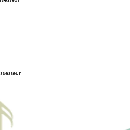
roline.mederna
ch@education.lu
had Vandivinit
ssesseur
had.vandivinit@education.lu