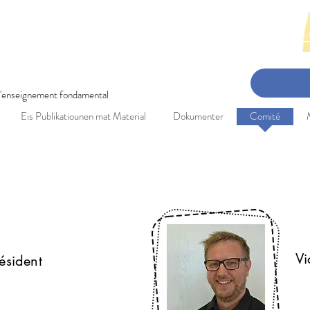
en-Concert: 3. Mee 2025 Réckbléck 
 l'enseignement fondamental
Eis Publikatiounen mat Material
Dokumenter
Comité
MUSEP-Comité
M
onny Mergen
Vi
ésident
onny.mergen@education.lu
ma