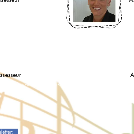
ff.koob@education.lu
ca
ean-Claude Sonnen
C
ssesseur
A
ean-claude.so
nnen@education.lu
c
sletter: