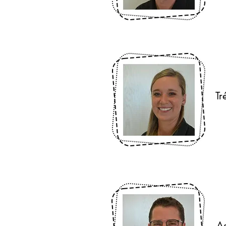
X
Tr
xe
J
As