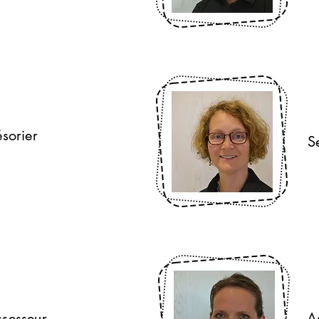
enia Zuidberg
S
ésorier
S
nia.zuidberg@education.lu
s
C
eff Koob
sesseur
A