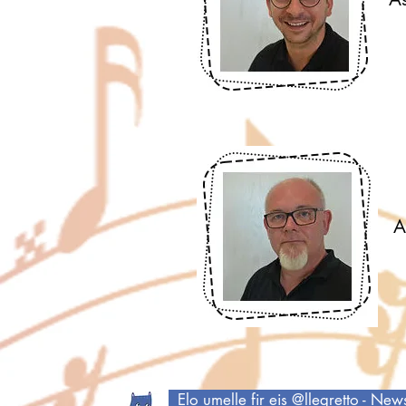
je
J
A
j
Elo umelle fir eis @llegretto - New