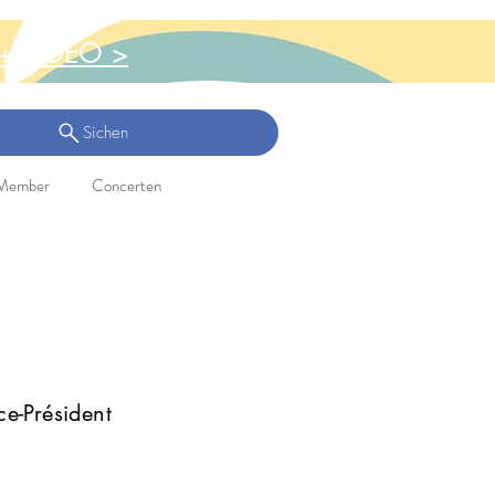
+ VIDEO >
Sichen
Member
Concerten
ark Wilwert
ce-Président
rk.wilwert@
education.lu