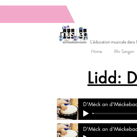
MUSEPGrupp
L'éducation musicale dans
Home
Mir Sangen
Lidd: 
D'Méck an d'Méckebaa
D'Méck an d'Méckebaa