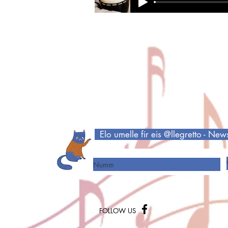
Elo umelle fir eis @llegretto - New
Numm
FOLLOW US