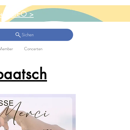
+ VIDEO >
Sichen
Member
Concerten
baatsch