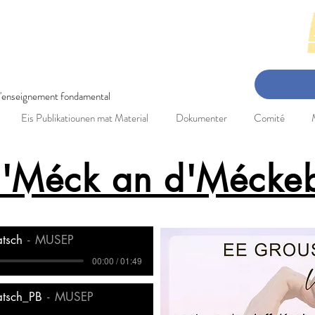
en-Concert: 3. Mee 2025 Réckbléck 
 l'enseignement fondamental
Eis Publikatiounen mat Material
Dokumenter
Comité
D'Méck an d'Mécke
tsch
MUSEP
00:00 / 01:49
tsch_PB
MUSEP