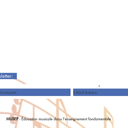
sletter:
Virnumm
E-Mail-Adress
MUSEP
- Éducation musicale dans l'enseignement fondamentale