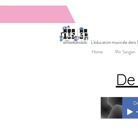
MUSEPGrupp
L'éducation musicale dans
Home
Mir Sangen
De
De