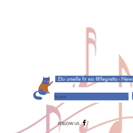
Elo umelle fir eis @llegretto - New
Numm
FOLLOW US