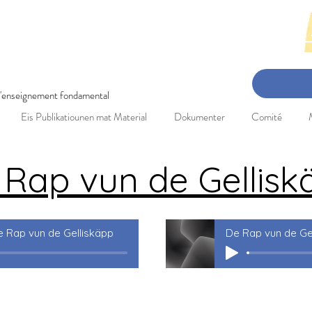
en-Concert: 3. Mee 2025 Réckbléck 
 l'enseignement fondamental
Eis Publikatiounen mat Material
Dokumenter
Comité
 Rap vun de Gellisk
 Rap vun de Gelliskäpp
De Rap vun de Ge