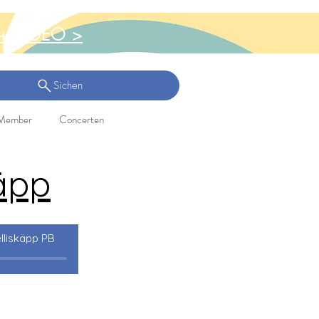
+ VIDEO >
Sichen
Member
Concerten
äpp
lliskäpp PB