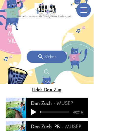
L'éducation musicale dans l'enseignement fondamental
MUSEPGruppen-Concert: 3.
Mee 2025 Réckbléck +
VIDEO >
Sichen
Lidd: Den Zug
Den Zuch
MUSEP
-02:16
Den Zuch_PB
MUSEP