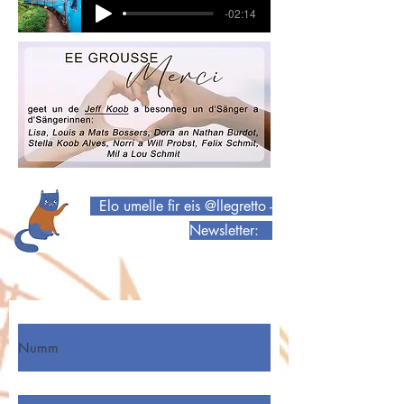
-02:14
Elo umelle fir eis @llegretto -
Newsletter:
Numm
Virnumm