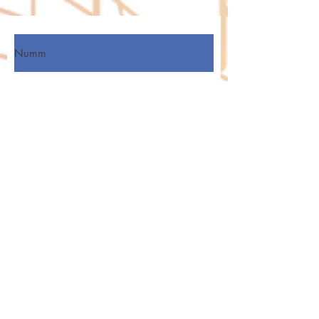
Numm
Virnumm
E-Mail-Adress
Abonnéiren
FOLLOW US