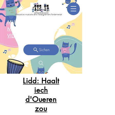
L'éducation musicale dans l'enseignement fondamental
MUSEPGruppen-Concert: 3.
Mee 2025 Réckbléck +
VIDEO >
Sichen
Lidd: Haalt
iech
d'Oueren
zou