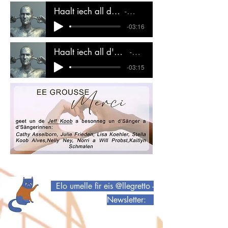
Haalt iech all d'Oueren zou
MUSEP
-03:16
Haalt iech all d'Oueren zou - Playback
MUSEP
-03:15
Elo umelle fir eis @llegretto -
Newsletter: