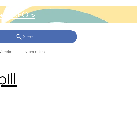
+ VIDEO >
Sichen
Member
Concerten
ill