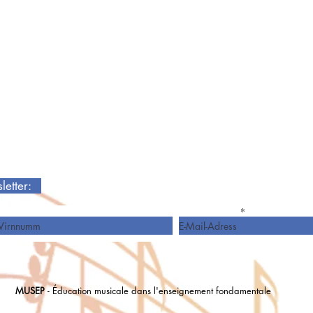
sletter:
Virnumm
E-Mail-Adress
MUSEP
- Éducation musicale dans l'enseignement fondamentale