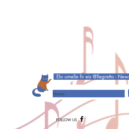
Elo umelle fir eis @llegretto - New
Numm
FOLLOW US