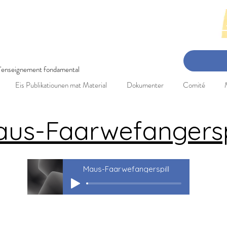
en-Concert: 3. Mee 2025 Réckbléck 
 l'enseignement fondamental
Eis Publikatiounen mat Material
Dokumenter
Comité
us-Faarwefangersp
Maus-Faarwefangerspill