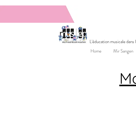
MUSEPGrupp
L'éducation musicale dans
Home
Mir Sangen
Ma