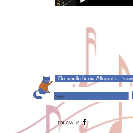
Elo umelle fir eis @llegretto - New
Numm
FOLLOW US