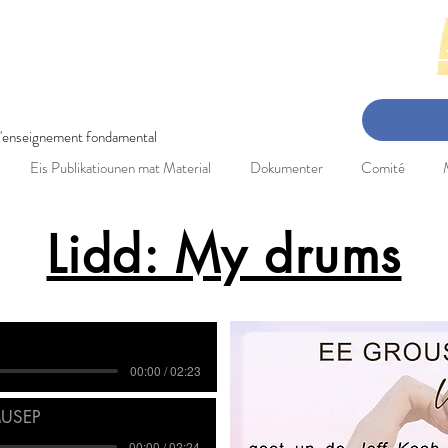
en-Concert: 3. Mee 2025 Réckbléck 
 l'enseignement fondamental
Eis Publikatiounen mat Material
Dokumenter
Comité
Lidd: My drums
00:00 / 02:23
USEP
00:00 / 02:24