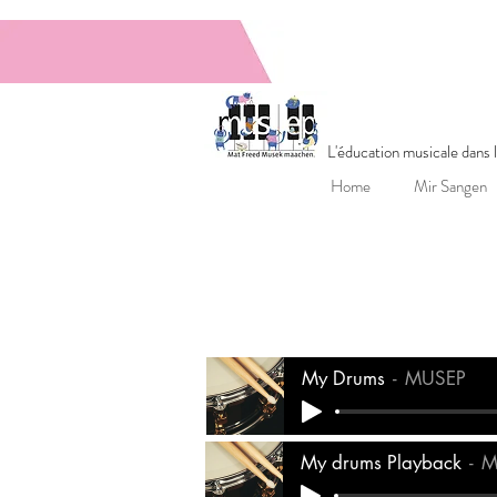
MUSEPGrupp
L'éducation musicale dans
Home
Mir Sangen
My Drums
MUSEP
My drums Playback
M