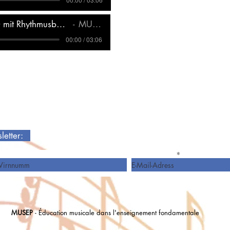
Séißes oder Saures MG mit Rhythmusbegleitung
MUSEP
00:00 / 03:06
sletter:
Virnumm
E-Mail-Adress
MUSEP
- Éducation musicale dans l'enseignement fondamentale