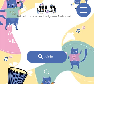
L'éducation musicale dans l'enseignement fondamental
MUSEPGruppen-Concert: 3.
Mee 2025 Réckbléck +
VIDEO >
Sichen