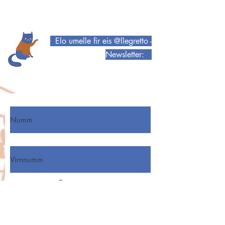
Elo umelle fir eis @llegretto -
Newsletter:
Numm
Virnumm
E-Mail-Adress
Abonnéiren