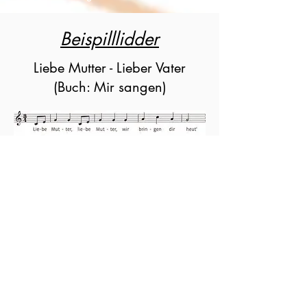
Beispilllidder
Liebe Mutter - Lieber Vater
(Buch: Mir sangen)
1. Liebe Mutter, liebe Mutter,
wir bringen dir heut
'
ein Lied und ein Blümchen
,
ein Herz voller Freud
2. Liebe Sonne, liebe Sonne,
schein hell und schein klar
und schenke der Mutter
ein fröhliches Jahr!
Liebe Mutter
Buch: Mir sangen