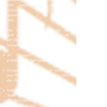
mat summen oder op Silben
matsangen (nonono, lalala,
miaumiaumiau,....) bis d’Melodie
sëtzt.
Den Opbau verstoen: Wierder, déi
sech widderhuelen, Reien zielen, wéi
vill Silben sinn pro Rei, Reimer kënnen,
mussen awer net virkommen
An Gruppen vun maximum 3
probéieren en Text ze erfannen
Gruppen kënnen als éischt versichen
ouni Playback ze sangen, duerno virun
der Klass och mam Playback
Endversioun kann eng Mëschung vun
Texter vu verschiddene Gruppen sinn;
dës Versioun eventuell enger aner Klass
ginn fir ze sangen