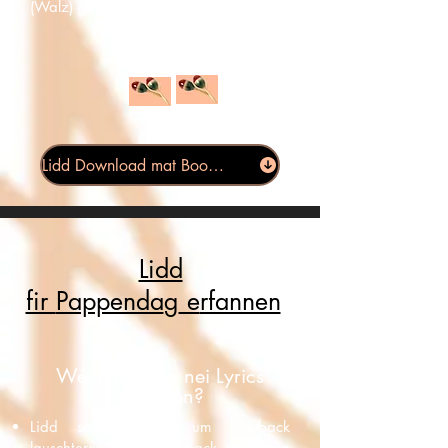
(Walz) gutt eraus héiert. Z.b.:
Pa-ppa-che
* *
Lidd Download mat Boomwhackers Begleedung
Lidd
fir
Pappenda
g
e
rfannen
Wéi kann een nei Lyrics
erfannen?
Lidd sangen oder um Playback
lauschteren. Beim Playback op Silben