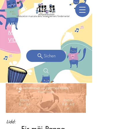
L'éducation musicale dans l'enseignement fondamental
MUSEPGruppen-Concert: 3.
Mee 2025 Réckbléck +
VIDEO >
Sichen
Lidd: