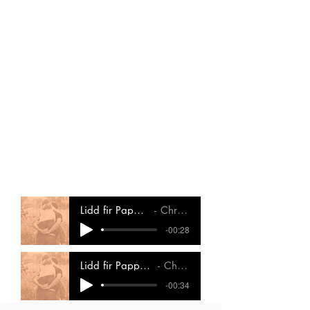
Pa-ppa-che,
Pa-ppa-che
Oh, du léi-we
Pa-ppa-che,
haut ass däi Dag!
Dofir jo, sange mir
„Ech hunn dech ganz vill gär“
Oh, du léi-we
Pa-ppa-che,
haut ass däi Dag!
Lidd fir Pappendag_Instrumental
Christiane Pesch
-00:28
Lidd fir Pappendag_Instrumental_Lues
Christiane Pesch
-00:34