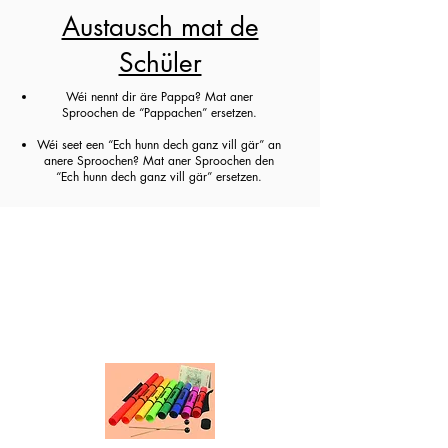
Austausch mat de
Schüler
Wéi nennt dir äre Pappa? Mat aner
Sproochen de “Pappachen” ersetzen.
Wéi seet een “Ech hunn dech ganz vill gär” an
anere Sproochen? Mat aner Sproochen den
“Ech hunn dech ganz vill gär” ersetzen.
"Lidd fir Pappendag" - mat
Boomwhackers an Orff
Instrumenter begleeden