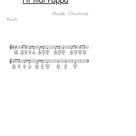
Fir mäi Pappa
Musek: Christiane
Pesch
"Fir mäi Pappa"-Lidd sangen
1. Mäi Pappa ass e gudde Mann,
gudde Mann, gudde Mann, mäi
Pappa ass e gudde
Mann, gudde Mann.
2. Well hie flott Saache maache kann,
maache kann, maache kann, well hie
flott Saache
maache kann, maache kann.
3. Hie fléckt mir all mäi Spillgezei,