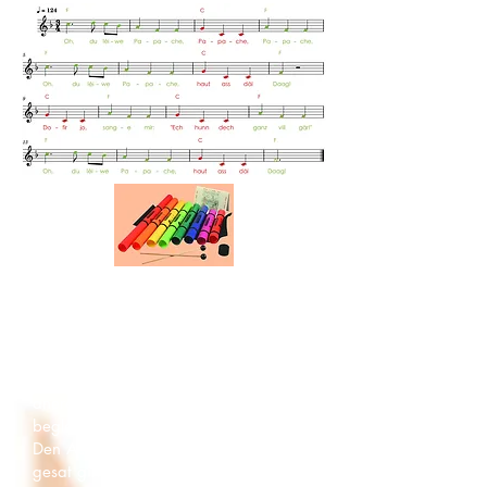
Nouten:
roud=Do/C/
hell gréng=Fa/F)
Niewt de Boomwhackers kann och mat
aneren Orff Rhythmus-Instrumenter
begleet ginn.
Den Accent soll am beschten sou drop
gesat ginn, dass een den ¾ Takt