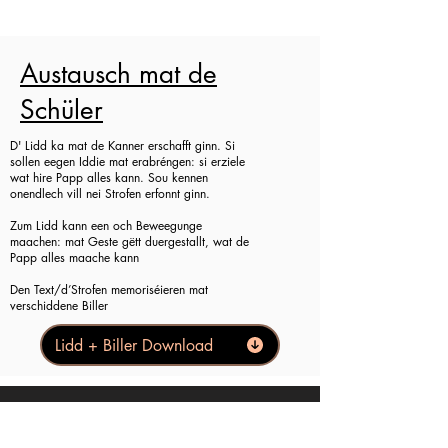
Austausch mat de
Schüler
D' Lidd ka mat de Kanner erschafft ginn. Si
sollen eegen Iddie mat erabréngen: si erziele
wat hire Papp alles kann. Sou kennen
onendlech vill nei Strofen erfonnt ginn.
Zum Lidd kann een och Beweegunge
maachen: mat Geste gëtt duergestallt, wat de
Papp alles maache kann
Den Text/d’Strofen memoriséieren mat
verschiddene Biller
Lidd + Biller Download