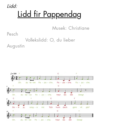
Lidd:
Lidd fir Pappendag
Musek: Christiane
Pesch
Vollekslidd: O, du lieber
Augustin
"Lidd fir Pappendag"-Lidd
sangen
Oh, du léi-we
Pa-ppa-che,